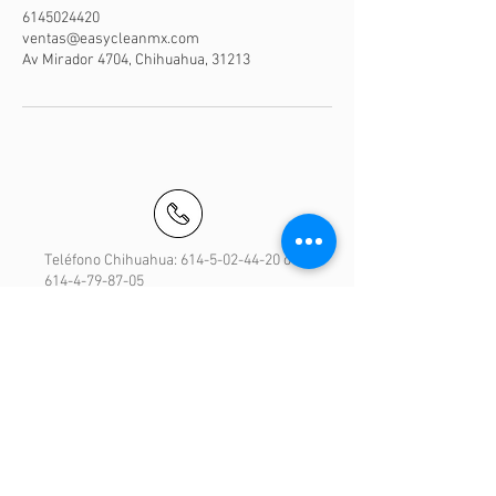
6145024420
ventas@easycleanmx.com
Av Mirador 4704, Chihuahua, 31213
Teléfono Chihuahua:
614-5-02-44-20
o
614-4-79-87-05
Teléfono Torreón:
871-4-14-28-08
Teléfono Playa del Carmen:
984-1-15-83-
03
Correo Chihuahua:
ventas@easycleanmx.com
Correo Torreón: