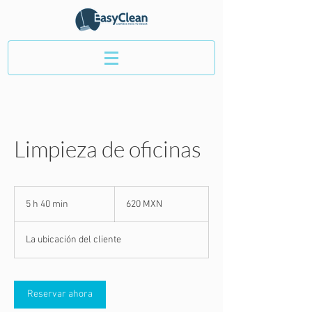
Limpieza de oficinas
620
pesos
5 h 40 min
5
620 MXN
mexicanos
h
La ubicación del cliente
4
0
m
Reservar ahora
i
n