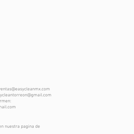
ventas@easycleanmx.com
ycleantorreon@gmail.com
armen:
mail.com
en nuestra pagina de